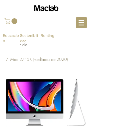
Educacio
Sostenibili
Renting
n
dad
Inicio
/ iMac 27" 5K (mediados de 2020)