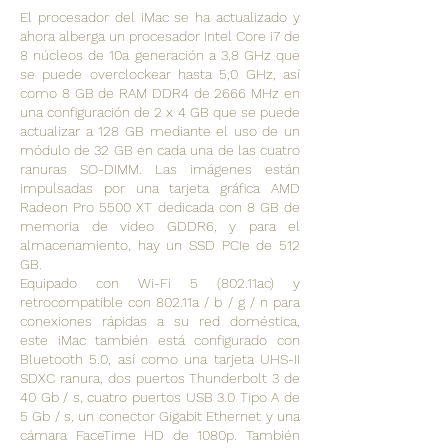
El procesador del iMac se ha actualizado y
ahora alberga un procesador Intel Core i7 de
8 núcleos de 10a generación a 3,8 GHz que
se puede overclockear hasta 5,0 GHz, así
como 8 GB de RAM DDR4 de 2666 MHz en
una configuración de 2 x 4 GB que se puede
actualizar a 128 GB mediante el uso de un
módulo de 32 GB en cada una de las cuatro
ranuras SO-DIMM. Las imágenes están
impulsadas por una tarjeta gráfica AMD
Radeon Pro 5500 XT dedicada con 8 GB de
memoria de video GDDR6, y para el
almacenamiento, hay un SSD PCIe de 512
GB.
Equipado con Wi-Fi 5 (802.11ac) y
retrocompatible con 802.11a / b / g / n para
conexiones rápidas a su red doméstica,
este iMac también está configurado con
Bluetooth 5.0, así como una tarjeta UHS-II
SDXC ranura, dos puertos Thunderbolt 3 de
40 Gb / s, cuatro puertos USB 3.0 Tipo A de
5 Gb / s, un conector Gigabit Ethernet y una
cámara FaceTime HD de 1080p. También