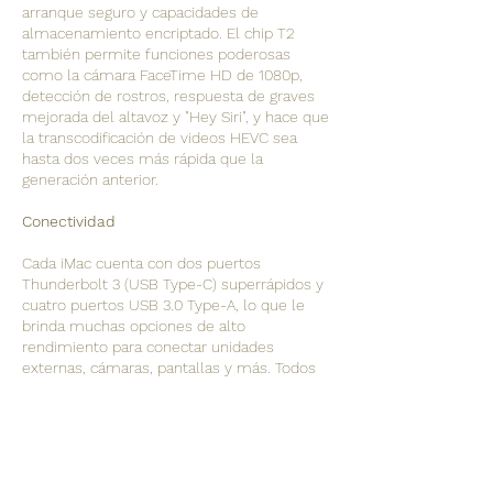
arranque seguro y capacidades de
almacenamiento encriptado. El chip T2
también permite funciones poderosas
como la cámara FaceTime HD de 1080p,
detección de rostros, respuesta de graves
mejorada del altavoz y "Hey Siri", y hace que
la transcodificación de videos HEVC sea
hasta dos veces más rápida que la
generación anterior.
Conectividad
Cada iMac cuenta con dos puertos
Thunderbolt 3 (USB Type-C) superrápidos y
cuatro puertos USB 3.0 Type-A, lo que le
brinda muchas opciones de alto
rendimiento para conectar unidades
externas, cámaras, pantallas y más. Todos
los modelos de iMac vienen con un puerto
Ethernet de 1 Gb, y ahora puede configurar
el iMac de 27 "con Ethernet de 10 Gb para
hasta 10 veces el rendimiento de la
generación anterior. También hay Wi-Fi 5
(802.11ac) y Bluetooth 5.0, por lo que está