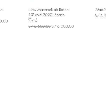
na
New Macbook air Retina
iMac 
13" Mid 2020 (Space
Precio
S/ 8,
Gray)
 oferta
0.00
Precio
Precio de oferta
S/ 6,500.00
S/ 6,000.00