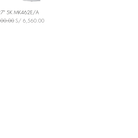
27" 5K MK462E/A
Precio de oferta
200.00
S/ 6,560.00