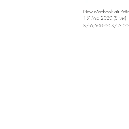
New Macbook air Reti
13" Mid 2020 (Silver)
Precio
Precio de
S/ 6,500.00
S/ 6,00